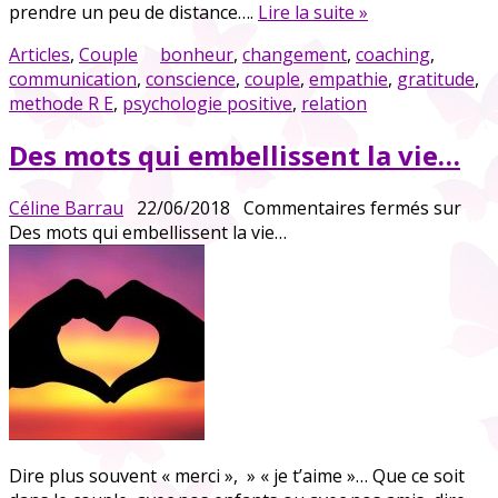
prendre un peu de distance….
Lire la suite »
Articles
,
Couple
bonheur
,
changement
,
coaching
,
communication
,
conscience
,
couple
,
empathie
,
gratitude
,
methode R E
,
psychologie positive
,
relation
Des mots qui embellissent la vie…
Céline Barrau
22/06/2018
Commentaires fermés
sur
Des mots qui embellissent la vie…
Dire plus souvent « merci », » « je t’aime »… Que ce soit