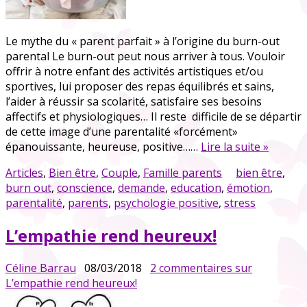
Le mythe du « parent parfait » à l’origine du burn-out
parental Le burn-out peut nous arriver à tous. Vouloir
offrir à notre enfant des activités artistiques et/ou
sportives, lui proposer des repas équilibrés et sains,
l’aider à réussir sa scolarité, satisfaire ses besoins
affectifs et physiologiques… Il reste difficile de se départir
de cette image d’une parentalité «forcément»
épanouissante, heureuse, positive……
Lire la suite »
Articles
,
Bien être
,
Couple
,
Famille parents
bien être
,
burn out
,
conscience
,
demande
,
education
,
émotion
,
parentalité
,
parents
,
psychologie positive
,
stress
L’empathie rend heureux!
Céline Barrau
08/03/2018
2 commentaires
sur
L’empathie rend heureux!