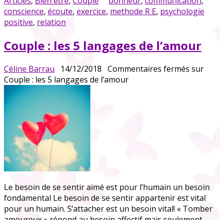
Articles
,
Bien être
,
Couple
bonheur
,
communication
,
conscience
,
écoute
,
exercice
,
methode R E
,
psychologie
positive
,
relation
Couple : les 5 langages de l’amour
Céline Barrau
14/12/2018
Commentaires fermés
sur
Couple : les 5 langages de l’amour
Le besoin de se sentir aimé est pour l’humain un besoin
fondamental Le besoin de se sentir appartenir est vital
pour un humain. S’attacher est un besoin vital! « Tomber
amoureux » répond au besoin affectif mais seulement