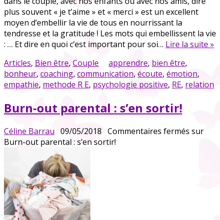
dans le couple, avec nos enfants ou avec nos amis, dire
plus souvent « je t’aime » et « merci » est un excellent
moyen d’embellir la vie de tous en nourrissant la
tendresse et la gratitude ! Les mots qui embellissent la vie
: … Et dire en quoi c’est important pour soi…
Lire la suite »
Articles
,
Bien être
,
Couple
apprendre
,
bien être
,
bonheur
,
coaching
,
communication
,
écoute
,
émotion
,
empathie
,
methode R E
,
psychologie positive
,
RE
,
relation
Burn-out parental : s’en sortir!
Céline Barrau
09/05/2018
Commentaires fermés
sur
Burn-out parental : s’en sortir!