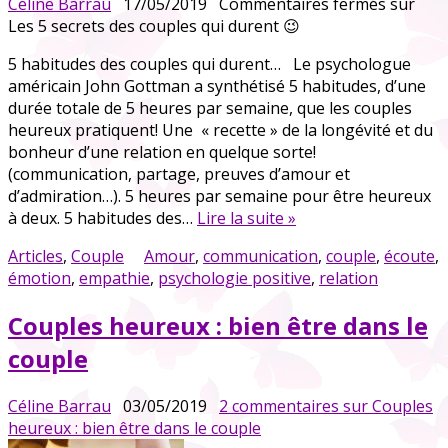
Céline Barrau
17/05/2019
Commentaires fermés
sur
Les 5 secrets des couples qui durent 😉
5 habitudes des couples qui durent… Le psychologue
américain John Gottman a synthétisé 5 habitudes, d’une
durée totale de 5 heures par semaine, que les couples
heureux pratiquent! Une « recette » de la longévité et du
bonheur d’une relation en quelque sorte!
(communication, partage, preuves d’amour et
d’admiration…). 5 heures par semaine pour être heureux
à deux. 5 habitudes des…
Lire la suite »
Articles
,
Couple
Amour
,
communication
,
couple
,
écoute
,
émotion
,
empathie
,
psychologie positive
,
relation
Couples heureux : bien être dans le
couple
Céline Barrau
03/05/2019
2 commentaires
sur Couples
heureux : bien être dans le couple