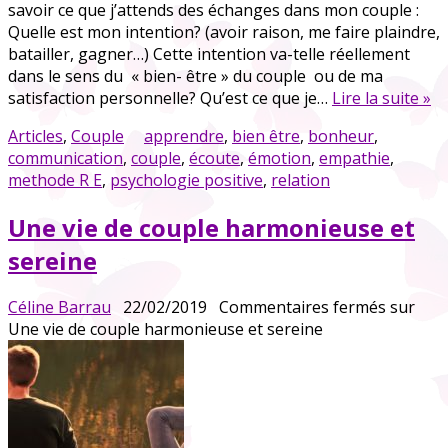
savoir ce que j’attends des échanges dans mon couple :
Quelle est mon intention? (avoir raison, me faire plaindre,
batailler, gagner…) Cette intention va-telle réellement
dans le sens du « bien- être » du couple ou de ma
satisfaction personnelle? Qu’est ce que je…
Lire la suite »
Articles
,
Couple
apprendre
,
bien être
,
bonheur
,
communication
,
couple
,
écoute
,
émotion
,
empathie
,
methode R E
,
psychologie positive
,
relation
Une vie de couple harmonieuse et
sereine
Céline Barrau
22/02/2019
Commentaires fermés
sur
Une vie de couple harmonieuse et sereine