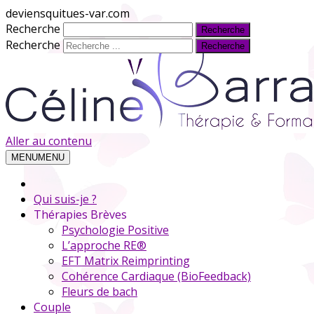
deviensquitues-var.com
Recherche
Recherche
Aller au contenu
MENU
MENU
Qui suis-je ?
Thérapies Brèves
Psychologie Positive
L’approche RE®
EFT Matrix Reimprinting
Cohérence Cardiaque (BioFeedback)
Fleurs de bach
Couple