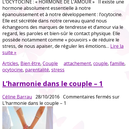
L’OCYTOCINE : « HORMONE DE L’AMOUR » Il existe une
hormone absolument essentielle à notre
épanouissement et à notre développement : l’ocytocine.
Elle est sécrétée dans notre cerveau quand nous
échangeons des marques de tendresse et d’amour via le
regard, les paroles et bien-sûr le contact physique. Elle
possède notamment comme « pouvoirs » de réduire le
stress, de nous apaiser, de réguler les émotions…
Lire la
suite »
Articles
,
Bien être
,
Couple
attachement
,
couple
,
famille
,
ocytocine
,
parentalité
,
stress
L’harmonie dans le couple – 1
Céline Barrau
28/10/2016
Commentaires fermés
sur
L’harmonie dans le couple – 1