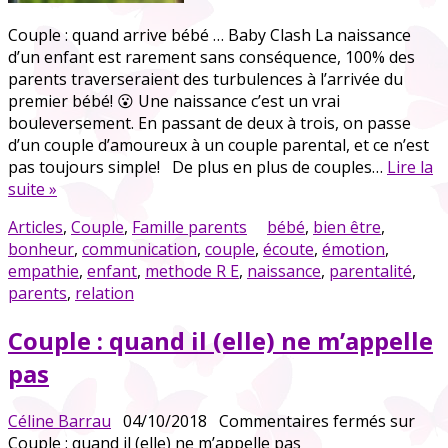
Couple : quand arrive bébé … Baby Clash La naissance
d’un enfant est rarement sans conséquence, 100% des
parents traverseraient des turbulences à l’arrivée du
premier bébé! 😮 Une naissance c’est un vrai
bouleversement. En passant de deux à trois, on passe
d’un couple d’amoureux à un couple parental, et ce n’est
pas toujours simple! De plus en plus de couples…
Lire la
suite »
Articles
,
Couple
,
Famille parents
bébé
,
bien être
,
bonheur
,
communication
,
couple
,
écoute
,
émotion
,
empathie
,
enfant
,
methode R E
,
naissance
,
parentalité
,
parents
,
relation
Couple : quand il (elle) ne m’appelle
pas
Céline Barrau
04/10/2018
Commentaires fermés
sur
Couple : quand il (elle) ne m’appelle pas