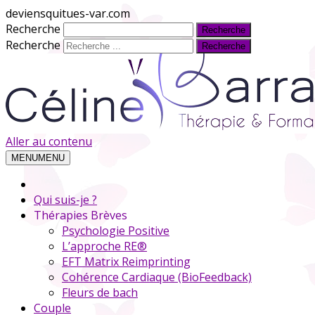
deviensquitues-var.com
Recherche
Recherche
Aller au contenu
MENU
MENU
Qui suis-je ?
Thérapies Brèves
Psychologie Positive
L’approche RE®
EFT Matrix Reimprinting
Cohérence Cardiaque (BioFeedback)
Fleurs de bach
Couple