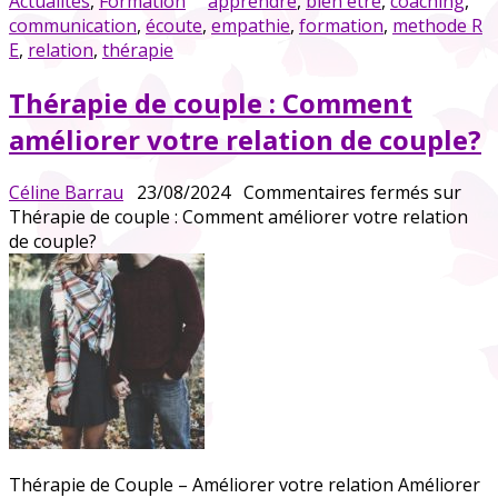
Actualités
,
Formation
apprendre
,
bien être
,
coaching
,
communication
,
écoute
,
empathie
,
formation
,
methode R
E
,
relation
,
thérapie
Thérapie de couple : Comment
améliorer votre relation de couple?
Céline Barrau
23/08/2024
Commentaires fermés
sur
Thérapie de couple : Comment améliorer votre relation
de couple?
Thérapie de Couple – Améliorer votre relation Améliorer