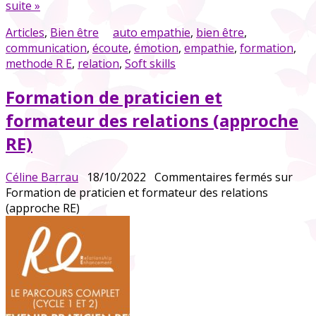
suite »
Articles
,
Bien être
auto empathie
,
bien être
,
communication
,
écoute
,
émotion
,
empathie
,
formation
,
methode R E
,
relation
,
Soft skills
Formation de praticien et
formateur des relations (approche
RE)
Céline Barrau
18/10/2022
Commentaires fermés
sur
Formation de praticien et formateur des relations
(approche RE)