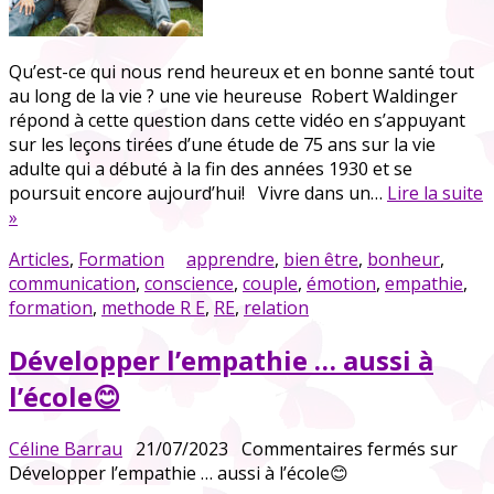
Qu’est-ce qui nous rend heureux et en bonne santé tout
au long de la vie ? une vie heureuse Robert Waldinger
répond à cette question dans cette vidéo en s’appuyant
sur les leçons tirées d’une étude de 75 ans sur la vie
adulte qui a débuté à la fin des années 1930 et se
poursuit encore aujourd’hui! Vivre dans un…
Lire la suite
»
Articles
,
Formation
apprendre
,
bien être
,
bonheur
,
communication
,
conscience
,
couple
,
émotion
,
empathie
,
formation
,
methode R E
,
RE
,
relation
Développer l’empathie … aussi à
l’école😊
Céline Barrau
21/07/2023
Commentaires fermés
sur
Développer l’empathie … aussi à l’école😊