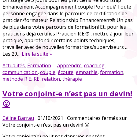
Enhancement Accompagnement couple Pour qui? Toute
personne engagée dans le parcours de certification de
praticien/formateur Relationship Enhancement® Un pas
de plus dans votre parcours de formation! Et, pour les
praticiens déjà certifiés Praticien R.E.® : mettre à jour leur
pratique, approfondir certains points techniques,
travailler avec de nouvelles formatrices/superviseurs …
Les 29…
Lire la suite »
Actualités
,
Formation
apprendre
,
coaching
,
communication
,
couple
,
écoute
,
empathie
,
formation
,
methode R E
,
RE
,
relation
,
thérapie
Votre conjoint-e n’est pas un devin!
😮
Céline Barrau
01/10/2021
Commentaires fermés
sur
Votre conjoint-e n’est pas un devin! 😮
Votre conjoint(e) ne lit pas dans vos pensées