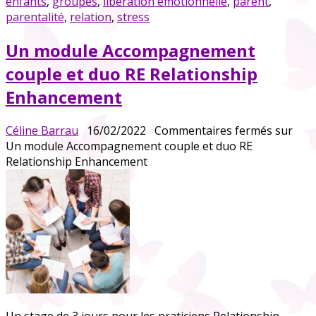
enfants
,
groupes
,
libération émotionnelle
,
parent
,
parentalité
,
relation
,
stress
Un module Accompagnement
couple et duo RE Relationship
Enhancement
Céline Barrau
16/02/2022
Commentaires fermés
sur
Un module Accompagnement couple et duo RE
Relationship Enhancement
Un stage de 3 jours pour les praticiens Relationship