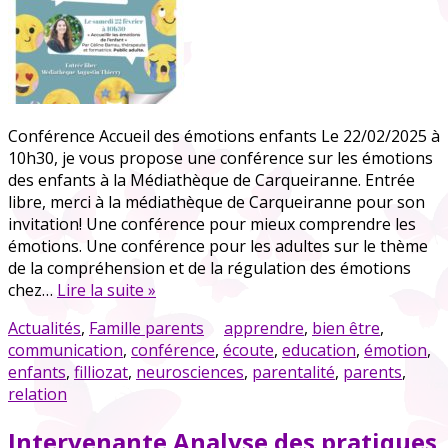
Conférence Accueil des émotions enfants Le 22/02/2025 à
10h30, je vous propose une conférence sur les émotions
des enfants à la Médiathèque de Carqueiranne. Entrée
libre, merci à la médiathèque de Carqueiranne pour son
invitation! Une conférence pour mieux comprendre les
émotions. Une conférence pour les adultes sur le thème
de la compréhension et de la régulation des émotions
chez…
Lire la suite »
Actualités
,
Famille parents
apprendre
,
bien être
,
communication
,
conférence
,
écoute
,
education
,
émotion
,
enfants
,
filliozat
,
neurosciences
,
parentalité
,
parents
,
relation
Intervenante Analyse des pratiques