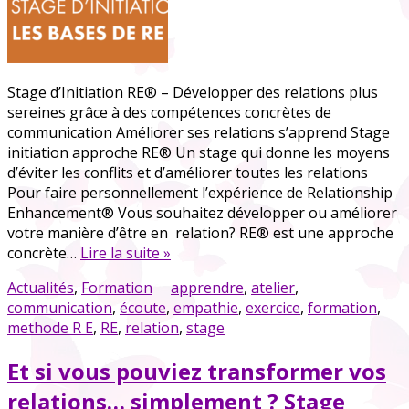
Stage d’Initiation RE® – Développer des relations plus
sereines grâce à des compétences concrètes de
communication Améliorer ses relations s’apprend Stage
initiation approche RE® Un stage qui donne les moyens
d’éviter les conflits et d’améliorer toutes les relations
Pour faire personnellement l’expérience de Relationship
Enhancement® Vous souhaitez développer ou améliorer
votre manière d’être en relation? RE® est une approche
concrète…
Lire la suite »
Actualités
,
Formation
apprendre
,
atelier
,
communication
,
écoute
,
empathie
,
exercice
,
formation
,
methode R E
,
RE
,
relation
,
stage
Et si vous pouviez transformer vos
relations… simplement ? Stage