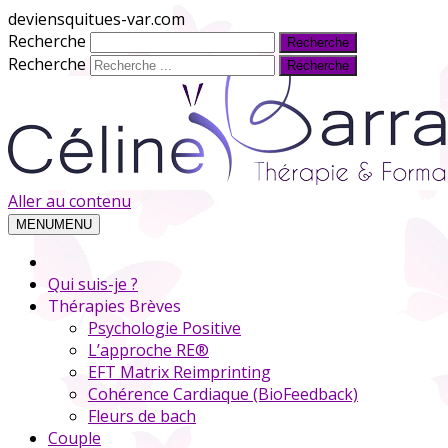
deviensquitues-var.com
Recherche
Recherche
Aller au contenu
MENU
MENU
Qui suis-je ?
Thérapies Brèves
Psychologie Positive
L’approche RE®
EFT Matrix Reimprinting
Cohérence Cardiaque (BioFeedback)
Fleurs de bach
Couple