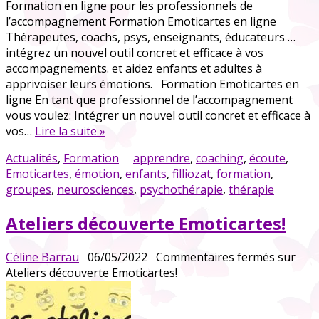
Formation en ligne pour les professionnels de
l’accompagnement Formation Emoticartes en ligne
Thérapeutes, coachs, psys, enseignants, éducateurs …
intégrez un nouvel outil concret et efficace à vos
accompagnements. et aidez enfants et adultes à
apprivoiser leurs émotions. Formation Emoticartes en
ligne En tant que professionnel de l’accompagnement
vous voulez: Intégrer un nouvel outil concret et efficace à
vos…
Lire la suite »
Actualités
,
Formation
apprendre
,
coaching
,
écoute
,
Emoticartes
,
émotion
,
enfants
,
filliozat
,
formation
,
groupes
,
neurosciences
,
psychothérapie
,
thérapie
Ateliers découverte Emoticartes!
Céline Barrau
06/05/2022
Commentaires fermés
sur
Ateliers découverte Emoticartes!