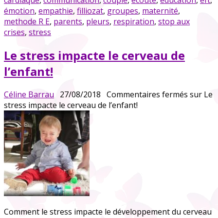
cardiaque
,
communication
,
couple
,
écoute
,
education
,
eft
,
émotion
,
empathie
,
filliozat
,
groupes
,
maternité
,
methode R E
,
parents
,
pleurs
,
respiration
,
stop aux
crises
,
stress
Le stress impacte le cerveau de
l’enfant!
Céline Barrau
27/08/2018
Commentaires fermés
sur Le
stress impacte le cerveau de l’enfant!
Comment le stress impacte le développement du cerveau