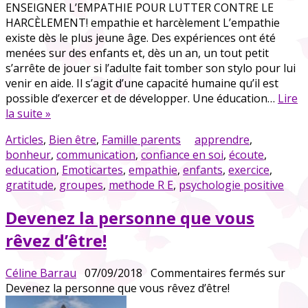
ENSEIGNER L’EMPATHIE POUR LUTTER CONTRE LE
HARCÈLEMENT! empathie et harcèlement L’empathie
existe dès le plus jeune âge. Des expériences ont été
menées sur des enfants et, dès un an, un tout petit
s’arrête de jouer si l’adulte fait tomber son stylo pour lui
venir en aide. Il s’agit d’une capacité humaine qu’il est
possible d’exercer et de développer. Une éducation…
Lire
la suite »
Articles
,
Bien être
,
Famille parents
apprendre
,
bonheur
,
communication
,
confiance en soi
,
écoute
,
education
,
Emoticartes
,
empathie
,
enfants
,
exercice
,
gratitude
,
groupes
,
methode R E
,
psychologie positive
Devenez la personne que vous
rêvez d’être!
Céline Barrau
07/09/2018
Commentaires fermés
sur
Devenez la personne que vous rêvez d’être!