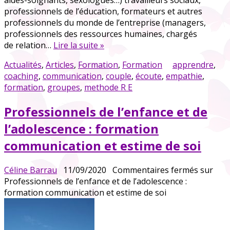
aides-soignants, sexologues…) travailleurs sociaux,
professionnels de l’éducation, formateurs et autres
professionnels du monde de l’entreprise (managers,
professionnels des ressources humaines, chargés
de relation…
Lire la suite »
Actualités
,
Articles
,
Formation
,
Formation
apprendre
,
coaching
,
communication
,
couple
,
écoute
,
empathie
,
formation
,
groupes
,
methode R E
Professionnels de l’enfance et de
l’adolescence : formation
communication et estime de soi
Céline Barrau
11/09/2020
Commentaires fermés
sur
Professionnels de l’enfance et de l’adolescence :
formation communication et estime de soi