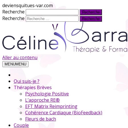
deviensquitues-var.com
Recherche
Recherche
Aller au contenu
MENU
MENU
Qui suis-je ?
Thérapies Brèves
Psychologie Positive
L’approche RE®
EFT Matrix Reimprinting
Cohérence Cardiaque (BioFeedback)
Fleurs de bach
Couple