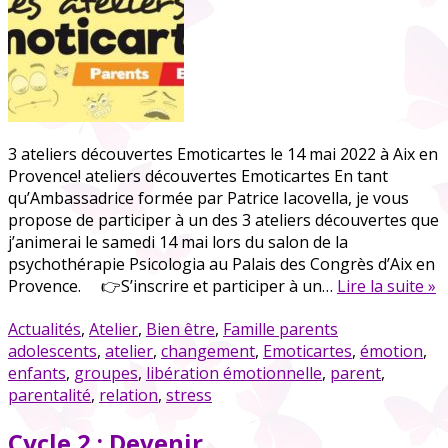
3 ateliers découvertes Emoticartes le 14 mai 2022 à Aix en
Provence! ateliers découvertes Emoticartes En tant
qu’Ambassadrice formée par Patrice Iacovella, je vous
propose de participer à un des 3 ateliers découvertes que
j’animerai le samedi 14 mai lors du salon de la
psychothérapie Psicologia au Palais des Congrès d’Aix en
Provence. 👉S’inscrire et participer à un…
Lire la suite »
Actualités
,
Atelier
,
Bien être
,
Famille parents
adolescents
,
atelier
,
changement
,
Emoticartes
,
émotion
,
enfants
,
groupes
,
libération émotionnelle
,
parent
,
parentalité
,
relation
,
stress
Cycle 2 : Devenir