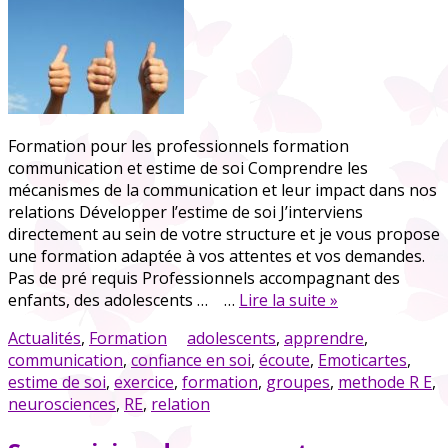
Formation pour les professionnels formation
communication et estime de soi Comprendre les
mécanismes de la communication et leur impact dans nos
relations Développer l’estime de soi J’interviens
directement au sein de votre structure et je vous propose
une formation adaptée à vos attentes et vos demandes.
Pas de pré requis Professionnels accompagnant des
enfants, des adolescents … …
Lire la suite »
Actualités
,
Formation
adolescents
,
apprendre
,
communication
,
confiance en soi
,
écoute
,
Emoticartes
,
estime de soi
,
exercice
,
formation
,
groupes
,
methode R E
,
neurosciences
,
RE
,
relation