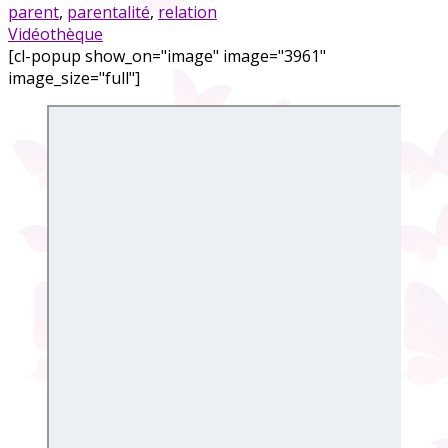
parent
,
parentalité
,
relation
Vidéothèque
[cl-popup show_on="image" image="3961"
image_size="full"]