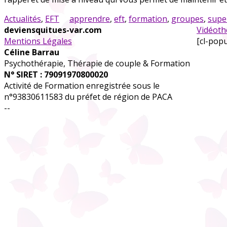
Actualités
,
EFT
apprendre
,
eft
,
formation
,
groupes
,
supe
deviensquitues-var.com
Vidéot
Mentions Légales
[cl-pop
Céline Barrau
Psychothérapie, Thérapie de couple & Formation
N° SIRET : 79091970800020
Activité de Formation enregistrée sous le
n°93830611583 du préfet de région de PACA
--