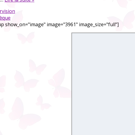
rvision
hèque
up show_on="image" image="3961" image_size="full"]