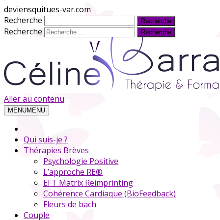
deviensquitues-var.com
Recherche
Recherche
Aller au contenu
MENU
MENU
Qui suis-je ?
Thérapies Brèves
Psychologie Positive
L’approche RE®
EFT Matrix Reimprinting
Cohérence Cardiaque (BioFeedback)
Fleurs de bach
Couple