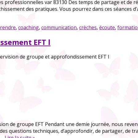
es professionnelles var 83130 Des temps de partage et de ré
chissement des pratiques. Vous pourrez dans ces séances d’a
rendre
,
coaching
,
communication
,
crèches
,
écoute
,
formati
issement EFT l
ervision de groupe et approfondissement EFT l
on de groupe EFT Pendant une demie journée, nous revenons
des questions techniques, d’approfondir, de partager, de t
t…
Lire la suite »