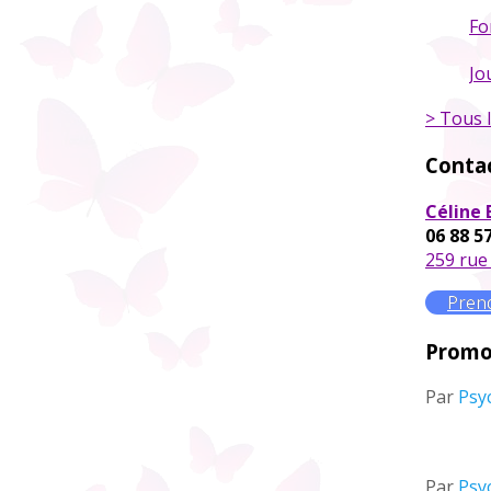
Fo
Jo
> Tous l
Conta
Céline 
06 88 5
259 rue
Pren
Promo
Par
Psy
Par
Psy