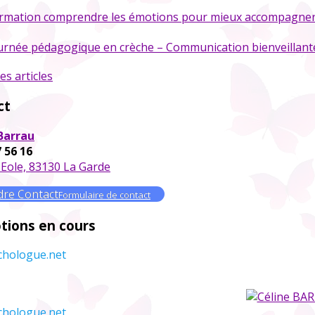
rmation comprendre les émotions pour mieux accompagner 
urnée pédagogique en crèche – Communication bienveillant
es articles
ct
Barrau
7 56 16
 Eole, 83130 La Garde
dre Contact
Formulaire de contact
tions en cours
chologue.net
chologue.net