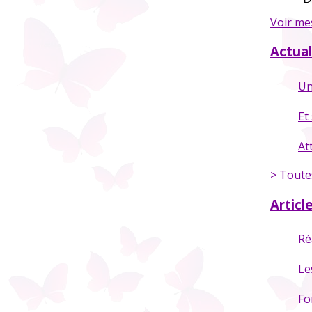
Voir me
Actual
Un
Et
At
> Toutes
Articl
Ré
Le
Fo