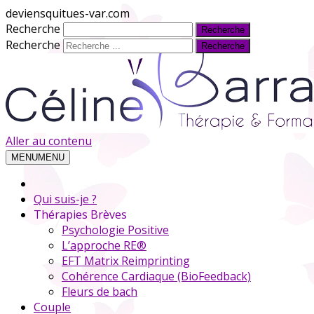
deviensquitues-var.com
Recherche
Recherche
Aller au contenu
MENU
MENU
Qui suis-je ?
Thérapies Brèves
Psychologie Positive
L’approche RE®
EFT Matrix Reimprinting
Cohérence Cardiaque (BioFeedback)
Fleurs de bach
Couple