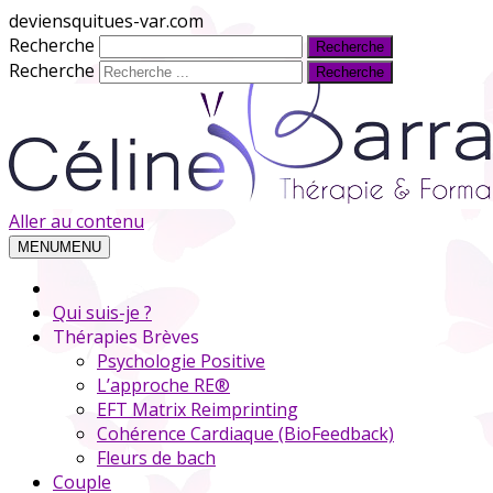
deviensquitues-var.com
Recherche
Recherche
Aller au contenu
MENU
MENU
Qui suis-je ?
Thérapies Brèves
Psychologie Positive
L’approche RE®
EFT Matrix Reimprinting
Cohérence Cardiaque (BioFeedback)
Fleurs de bach
Couple