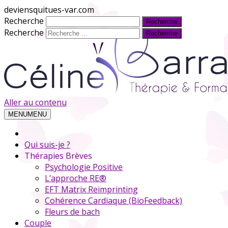
deviensquitues-var.com
Recherche
Recherche
Aller au contenu
MENU
MENU
Qui suis-je ?
Thérapies Brèves
Psychologie Positive
L’approche RE®
EFT Matrix Reimprinting
Cohérence Cardiaque (BioFeedback)
Fleurs de bach
Couple