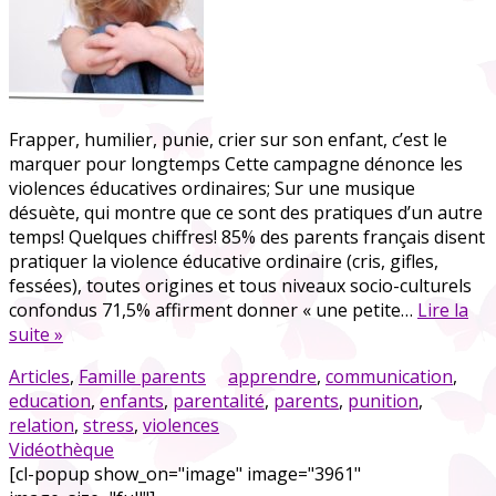
Frapper, humilier, punie, crier sur son enfant, c’est le
marquer pour longtemps Cette campagne dénonce les
violences éducatives ordinaires; Sur une musique
désuète, qui montre que ce sont des pratiques d’un autre
temps! Quelques chiffres! 85% des parents français disent
pratiquer la violence éducative ordinaire (cris, gifles,
fessées), toutes origines et tous niveaux socio-culturels
confondus 71,5% affirment donner « une petite…
Lire la
suite »
Articles
,
Famille parents
apprendre
,
communication
,
education
,
enfants
,
parentalité
,
parents
,
punition
,
relation
,
stress
,
violences
Vidéothèque
[cl-popup show_on="image" image="3961"