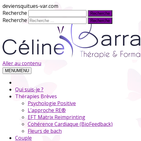
deviensquitues-var.com
Recherche
Recherche
Aller au contenu
MENU
MENU
Qui suis-je ?
Thérapies Brèves
Psychologie Positive
L’approche RE®
EFT Matrix Reimprinting
Cohérence Cardiaque (BioFeedback)
Fleurs de bach
Couple