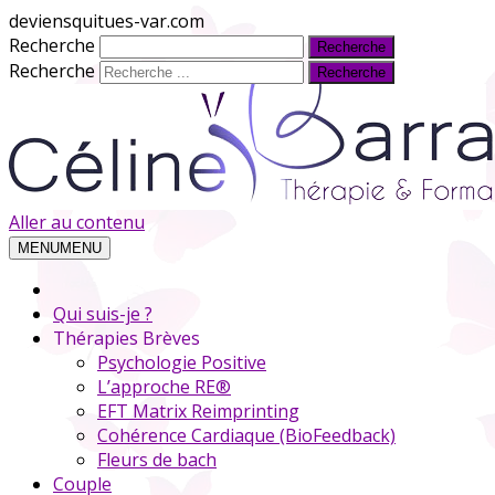
deviensquitues-var.com
Recherche
Recherche
Aller au contenu
MENU
MENU
Qui suis-je ?
Thérapies Brèves
Psychologie Positive
L’approche RE®
EFT Matrix Reimprinting
Cohérence Cardiaque (BioFeedback)
Fleurs de bach
Couple