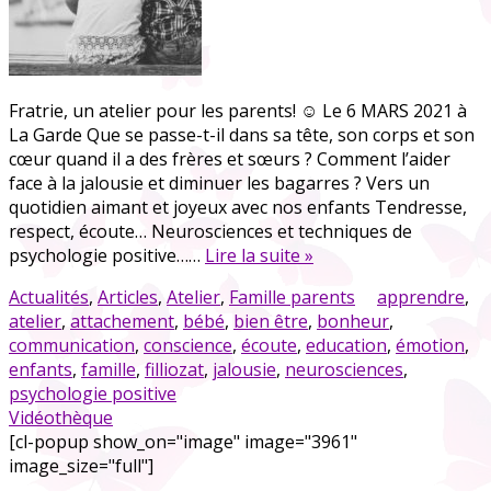
Fratrie, un atelier pour les parents! ☺ Le 6 MARS 2021 à
La Garde Que se passe-t-il dans sa tête, son corps et son
cœur quand il a des frères et sœurs ? Comment l’aider
face à la jalousie et diminuer les bagarres ? Vers un
quotidien aimant et joyeux avec nos enfants Tendresse,
respect, écoute… Neurosciences et techniques de
psychologie positive……
Lire la suite »
Actualités
,
Articles
,
Atelier
,
Famille parents
apprendre
,
atelier
,
attachement
,
bébé
,
bien être
,
bonheur
,
communication
,
conscience
,
écoute
,
education
,
émotion
,
enfants
,
famille
,
filliozat
,
jalousie
,
neurosciences
,
psychologie positive
Vidéothèque
[cl-popup show_on="image" image="3961"
image_size="full"]