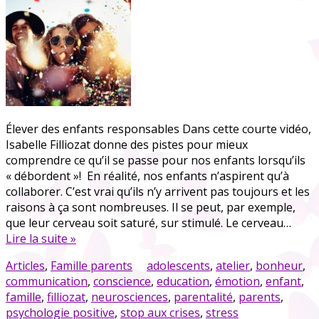
Élever des enfants responsables Dans cette courte vidéo,
Isabelle Filliozat donne des pistes pour mieux
comprendre ce qu’il se passe pour nos enfants lorsqu’ils
« débordent »! En réalité, nos enfants n’aspirent qu’à
collaborer. C’est vrai qu’ils n’y arrivent pas toujours et les
raisons à ça sont nombreuses. Il se peut, par exemple,
que leur cerveau soit saturé, sur stimulé. Le cerveau…
Lire la suite »
Articles
,
Famille parents
adolescents
,
atelier
,
bonheur
,
communication
,
conscience
,
education
,
émotion
,
enfant
,
famille
,
filliozat
,
neurosciences
,
parentalité
,
parents
,
psychologie positive
,
stop aux crises
,
stress