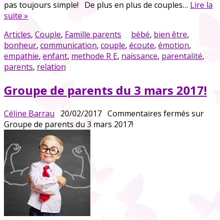
pas toujours simple! De plus en plus de couples…
Lire la
suite »
Articles
,
Couple
,
Famille parents
bébé
,
bien être
,
bonheur
,
communication
,
couple
,
écoute
,
émotion
,
empathie
,
enfant
,
methode R E
,
naissance
,
parentalité
,
parents
,
relation
Groupe de parents du 3 mars 2017!
Céline Barrau
20/02/2017
Commentaires fermés
sur
Groupe de parents du 3 mars 2017!