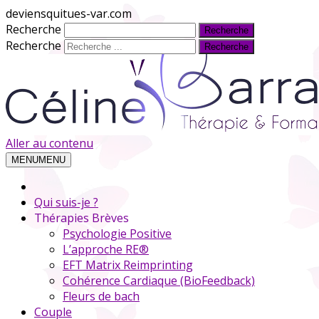
deviensquitues-var.com
Recherche
Recherche
Aller au contenu
MENU
MENU
Qui suis-je ?
Thérapies Brèves
Psychologie Positive
L’approche RE®
EFT Matrix Reimprinting
Cohérence Cardiaque (BioFeedback)
Fleurs de bach
Couple