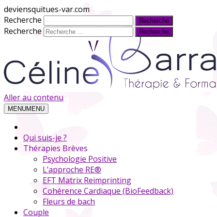
deviensquitues-var.com
Recherche
Recherche
Aller au contenu
MENU
MENU
Qui suis-je ?
Thérapies Brèves
Psychologie Positive
L’approche RE®
EFT Matrix Reimprinting
Cohérence Cardiaque (BioFeedback)
Fleurs de bach
Couple