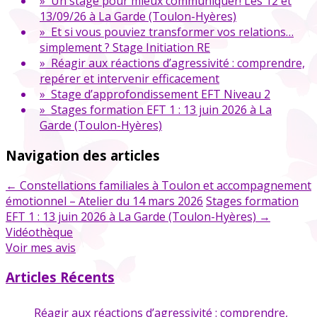
» Un stage pour mieux communiquer! Les 12 et
13/09/26 à La Garde (Toulon-Hyères)
» Et si vous pouviez transformer vos relations…
simplement ? Stage Initiation RE
» Réagir aux réactions d’agressivité : comprendre,
repérer et intervenir efficacement
» Stage d’approfondissement EFT Niveau 2
» Stages formation EFT 1 : 13 juin 2026 à La
Garde (Toulon-Hyères)
Navigation des articles
←
Constellations familiales à Toulon et accompagnement
émotionnel – Atelier du 14 mars 2026
Stages formation
EFT 1 : 13 juin 2026 à La Garde (Toulon-Hyères)
→
Vidéothèque
Voir mes avis
Articles Récents
Réagir aux réactions d’agressivité : comprendre,