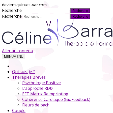
deviensquitues-var.com
Recherche
Recherche
Aller au contenu
MENU
MENU
Qui suis-je ?
Thérapies Brèves
Psychologie Positive
L’approche RE®
EFT Matrix Reimprinting
Cohérence Cardiaque (BioFeedback)
Fleurs de bach
Couple