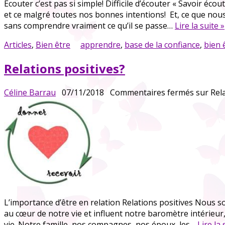
Ecouter c’est pas si simple! Difficile d’écouter « Savoir écou
et ce malgré toutes nos bonnes intentions! Et, ce que nous
sans comprendre vraiment ce qu’il se passe…
Lire la suite »
Articles
,
Bien être
apprendre
,
base de la confiance
,
bien 
Relations positives?
Céline Barrau
07/11/2018
Commentaires fermés
sur Rela
L’importance d’être en relation Relations positives Nous s
au cœur de notre vie et influent notre baromètre intérieur
vie. Notre famille, nos compagnes, nos époux, les…
Lire la 