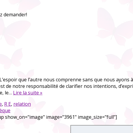
z demander!
L’espoir que l’autre nous comprenne sans que nous ayons à 
st de notre responsabilité de clarifier nos intentions, d’
e, le…
Lire la suite »
e
,
R E
,
relation
hèque
up show_on="image" image="3961" image_size="full"]