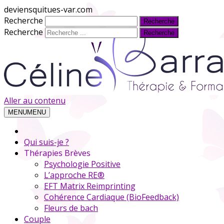
deviensquitues-var.com
Recherche
Recherche
Aller au contenu
MENU
MENU
Qui suis-je ?
Thérapies Brèves
Psychologie Positive
L’approche RE®
EFT Matrix Reimprinting
Cohérence Cardiaque (BioFeedback)
Fleurs de bach
Couple