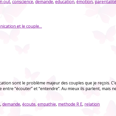
n out
,
conscience
,
demande
,
education
,
émotion
,
parentalit
ication et le couple…
ion sont le problème majeur des couples que je reçois. C’e
 entre “écouter” et “entendre”. Au mieux ils parlent, mais ne
e
,
demande
,
écoute
,
empathie
,
methode R E
,
relation