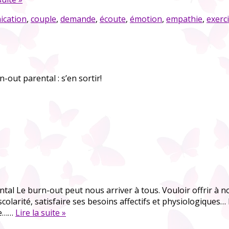
cation
,
couple
,
demande
,
écoute
,
émotion
,
empathie
,
exerc
-out parental : s’en sortir!
tal Le burn-out peut nous arriver à tous. Vouloir offrir à not
scolarité, satisfaire ses besoins affectifs et physiologiques… I
ve……
Lire la suite »