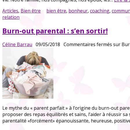
Articles
,
Bien être
bien être
,
bonheur
,
coaching
,
communi
relation
Burn-out parental : s’en sortir!
Céline Barrau
09/05/2018
Commentaires fermés
sur Burn
Le mythe du « parent parfait » à l’origine du burn-out paren
proposer des repas équilibrés et sains, l’aider à réussir sa 
parentalité «forcément» épanouissante, heureuse, positi