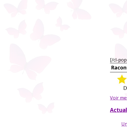
[/cl-po
Voir me
Actual
Un