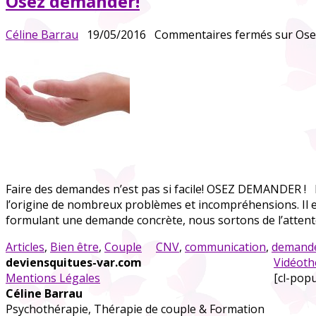
Osez demander!
Céline Barrau
19/05/2016
Commentaires fermés
sur Ose
Faire des demandes n’est pas si facile! OSEZ DEMANDER ! 
l’origine de nombreux problèmes et incompréhensions. Il e
formulant une demande concrète, nous sortons de l’attent
Articles
,
Bien être
,
Couple
CNV
,
communication
,
demand
deviensquitues-var.com
Vidéot
Mentions Légales
[cl-pop
Céline Barrau
Psychothérapie, Thérapie de couple & Formation