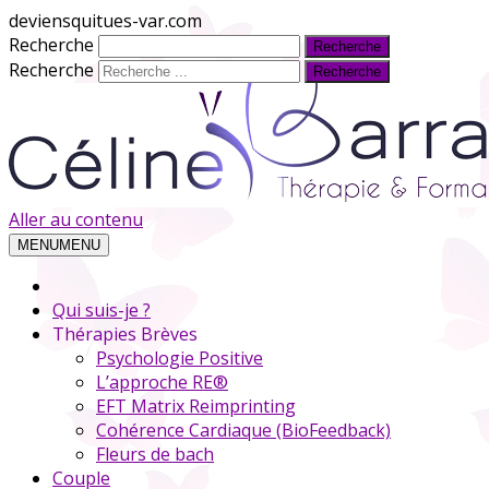
deviensquitues-var.com
Recherche
Recherche
Aller au contenu
MENU
MENU
Qui suis-je ?
Thérapies Brèves
Psychologie Positive
L’approche RE®
EFT Matrix Reimprinting
Cohérence Cardiaque (BioFeedback)
Fleurs de bach
Couple