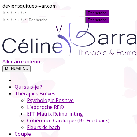
deviensquitues-var.com
Recherche
Recherche
Aller au contenu
MENU
MENU
Qui suis-je ?
Thérapies Brèves
Psychologie Positive
L’approche RE®
EFT Matrix Reimprinting
Cohérence Cardiaque (BioFeedback)
Fleurs de bach
Couple