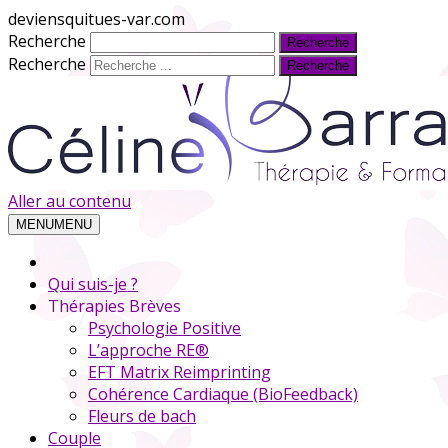
deviensquitues-var.com
Recherche
Recherche
Aller au contenu
MENU
MENU
Qui suis-je ?
Thérapies Brèves
Psychologie Positive
L’approche RE®
EFT Matrix Reimprinting
Cohérence Cardiaque (BioFeedback)
Fleurs de bach
Couple