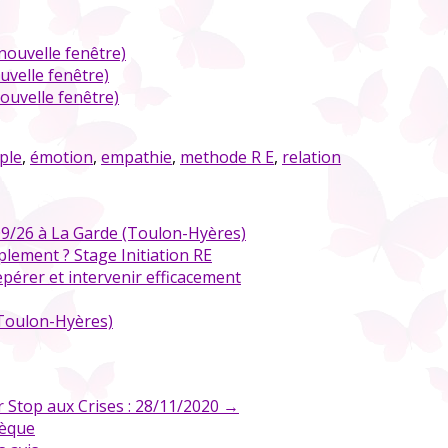
nouvelle fenêtre)
uvelle fenêtre)
ouvelle fenêtre)
ple
,
émotion
,
empathie
,
methode R E
,
relation
9/26 à La Garde (Toulon-Hyères)
plement ? Stage Initiation RE
epérer et intervenir efficacement
(Toulon-Hyères)
r Stop aux Crises : 28/11/2020
→
hèque