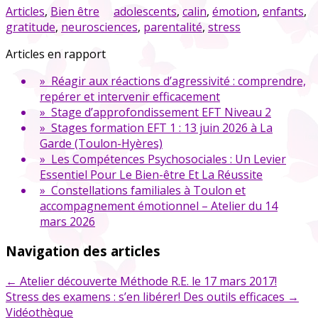
Articles
,
Bien être
adolescents
,
calin
,
émotion
,
enfants
,
gratitude
,
neurosciences
,
parentalité
,
stress
Articles en rapport
» Réagir aux réactions d’agressivité : comprendre,
repérer et intervenir efficacement
» Stage d’approfondissement EFT Niveau 2
» Stages formation EFT 1 : 13 juin 2026 à La
Garde (Toulon-Hyères)
» Les Compétences Psychosociales : Un Levier
Essentiel Pour Le Bien-être Et La Réussite
» Constellations familiales à Toulon et
accompagnement émotionnel – Atelier du 14
mars 2026
Navigation des articles
←
Atelier découverte Méthode R.E. le 17 mars 2017!
Stress des examens : s’en libérer! Des outils efficaces
→
Vidéothèque