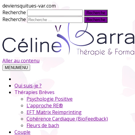
deviensquitues-var.com
Recherche
Recherche
Aller au contenu
MENU
MENU
Qui suis-je ?
Thérapies Brèves
Psychologie Positive
L’approche RE®
EFT Matrix Reimprinting
Cohérence Cardiaque (BioFeedback)
Fleurs de bach
Couple