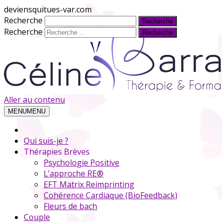
deviensquitues-var.com
Recherche
Recherche
Aller au contenu
MENU
MENU
Qui suis-je ?
Thérapies Brèves
Psychologie Positive
L’approche RE®
EFT Matrix Reimprinting
Cohérence Cardiaque (BioFeedback)
Fleurs de bach
Couple