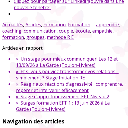
Cliquez pour partager sur LinkedIn(ouvre dans une
nouvelle fenêtre)
Actualités
,
Articles
,
Formation
,
Formation
apprendre
,
coaching
,
communication
,
couple
,
écoute
,
empathie
,
formation
,
groupes
,
methode R E
Articles en rapport
» Un stage pour mieux communiquer! Les 12 et
13/09/26 à La Garde (Toulon-Hyères)
» Et si vous pouviez transformer vos relations…
simplement ? Stage Initiation RE
» Réagir aux réactions d’agressivité : comprendre,
repérer et intervenir efficacement
» Stage d’approfondissement EFT Niveau 2
» Stages formation EFT 1 : 13 juin 2026 à La
Garde (Toulon-Hyères)
Navigation des articles