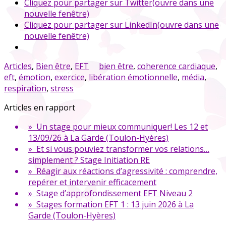
Cliquez pour partager sur Twitter(ouvre dans une
nouvelle fenêtre)
Cliquez pour partager sur LinkedIn(ouvre dans une
nouvelle fenêtre)
Articles
,
Bien être
,
EFT
bien être
,
coherence cardiaque
,
eft
,
émotion
,
exercice
,
libération émotionnelle
,
média
,
respiration
,
stress
Articles en rapport
» Un stage pour mieux communiquer! Les 12 et
13/09/26 à La Garde (Toulon-Hyères)
» Et si vous pouviez transformer vos relations…
simplement ? Stage Initiation RE
» Réagir aux réactions d’agressivité : comprendre,
repérer et intervenir efficacement
» Stage d’approfondissement EFT Niveau 2
» Stages formation EFT 1 : 13 juin 2026 à La
Garde (Toulon-Hyères)