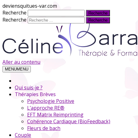
deviensquitues-var.com
Recherche
Recherche
Aller au contenu
MENU
MENU
Qui suis-je ?
Thérapies Brèves
Psychologie Positive
L’approche RE®
EFT Matrix Reimprinting
Cohérence Cardiaque (BioFeedback)
Fleurs de bach
Couple